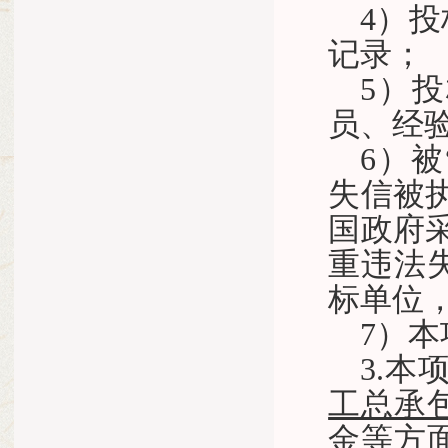
4）投
记录；
5）
员、经
6）被“
失信被
国政府采
重违法
标单位
7）
3.
工总承
金等方