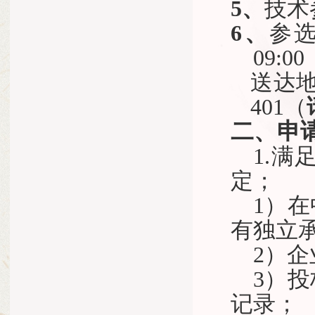
5、
技术
6、
参
09:
送达
401
（
二、申
1.
定；
1）
有独立
2）
3）
记录；