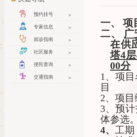
预约挂号
一、 
专家信息
二、
广
就诊指南
在供
社区服务
塔4层
00
分
便民查询
1、
项目
交通指南
目
2、
项目
3、预
体参选
4、
工期