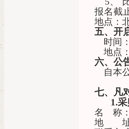
5
、
报名
截
地点：
五、开
时间
地点
六、公
自本
七、凡
1.
名
称
地 